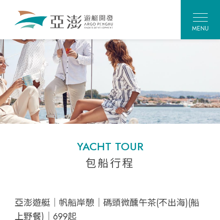
MENU
YACHT TOUR
包船行程
亞澎遊艇｜帆船岸憩｜碼頭微醺午茶(不出海)(船
上野餐)｜699起