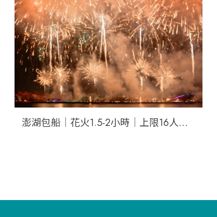
浮潛(含水陸空攝影)
澎湖包船｜花火1.5-2小時｜上限16人｜45呎遊艇｜海上星空花火(含排隊點心玉冠嫩仙草
潛