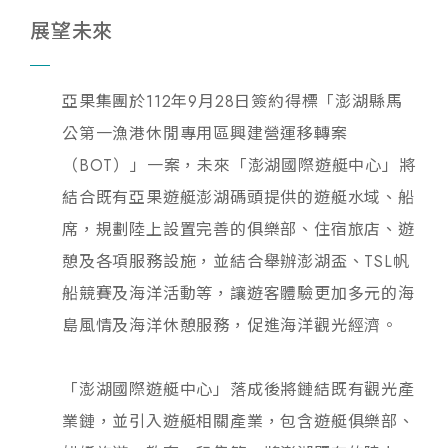
展望未來
亞果集團於
112
年
9
月
28
日簽約得標「澎湖縣馬
公第一漁港休閒專用區興建營運移轉案
（
BOT
）」一案，未來「澎湖國際遊艇中心」將
結合既有亞果遊艇澎湖碼頭提供的遊艇水域、船
席，規劃陸上設置完善的俱樂部、住宿旅店、遊
憩及各項服務設施，並結合舉辦澎湖盃、
TSL
帆
船競賽及海洋活動等，讓遊客體驗更加多元的海
島風情及海洋休憩服務，促進海洋觀光經濟。
「澎湖國際遊艇中心」落成後將鏈結既有觀光產
業鏈，並引入遊艇相關產業，包含遊艇俱樂部、