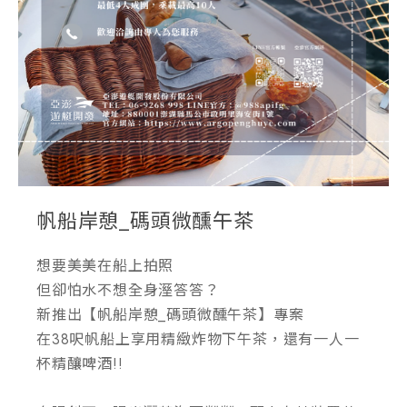
帆船岸憩_碼頭微醺午茶
想要美美在船上拍照
但卻怕水不想全身溼答答？
新推出【帆船岸憩_碼頭微醺午茶】專案
在38呎帆船上享用精緻炸物下午茶，還有一人一
杯精釀啤酒!!