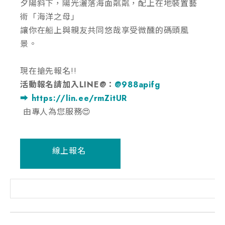
夕陽斜下，陽光灑落海面粼粼，配上在地裝置藝
術「海洋之母」
讓你在船上與親友共同悠哉享受微醺的碼頭風
景。
現在搶先報名!!
活動報名請加入
LINE@：
@988apifg
➡️
https://lin.ee/rmZitUR
由專人為您服務😍
線上報名