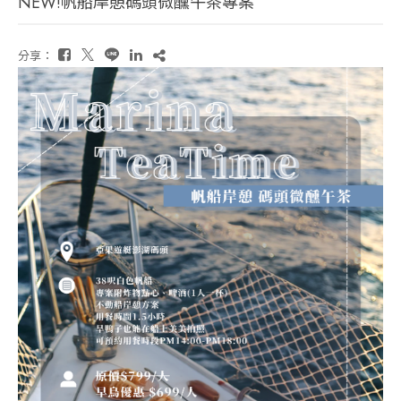
NEW!帆船岸憩碼頭微醺午茶專案
分享：